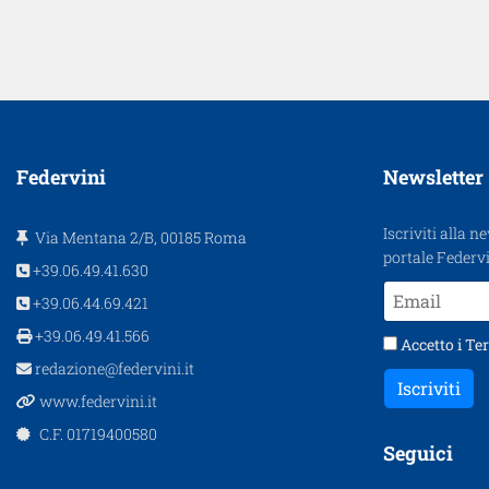
Federvini
Newsletter
Iscriviti alla n
Via Mentana 2/B, 00185 Roma
portale Federvi
+39.06.49.41.630
+39.06.44.69.421
+39.06.49.41.566
Accetto i
Ter
redazione@federvini.it
Iscriviti
www.federvini.it
C.F. 01719400580
Seguici