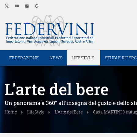
FEDERAZIONE
NEWS
LIFESTYLE
STUDI E RICER
L'arte del bere
Un panorama a 360° all'insegna del gusto e dello st
Home
LifeStyle
L'Arte del Bere
Casa MARTINI® inaugu