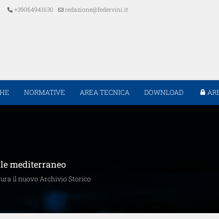
+39064941630
redazione@federvini.it
CHE
NORMATIVE
AREA TECNICA
DOWNLOAD
AR
ile mediterraneo
ra il nuovo Archivio Storico