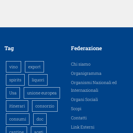
Tag
Federazione
Chi siamo
vino
export
Organigramma
spirits
liquori
Organismi Nazionali ed
Internazionali
Usa
unione europea
Organi Sociali
itinerari
consorzio
Scopi
Contatti
consumi
doc
Link Esterni
cantine
aceti